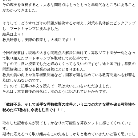
その現実を直視すると，大きな問題点はもっともっと基礎的なところにあること
がわかってきました。
そうして，どうすればその問題が解決するか考え，対策を具体的にピックアップ
し，ブートキャンプに挑みました。
結果は上々！
教員研修も，実際の授業も，大成功です！！
今回の記事は，現地の大きな問題点の解決に向けて，算数ソフト団が一丸となっ
て取り組んだブートキャンプを取材しての記事です。
ですので，良い授業でしたと締めくくっても良いのですが，途上国では，算数の
問題解決は，単なる授業の改善にとどまりません。
教員の質の向上や退学者数問題など，国家が頭を悩めている教育問題へも影響を
及ぼしかねないのです。
ですので，記事の本文を読んで，私は大いに力をいただきました。
それは，本文最後の段落に，次のように記されていたからです。
「
教師不足、そして苦手な理数教育の改善という二つの大きな壁を破る可能性を
秘めたICT教材に今後も注目です！！
」
取材した記者さんが見ても，かなりの可能性を算数ソフトに感じてくれていま
す。
期待に応えるべく取り組みをこの先もしっかりと進めていきたいと強く思いまし