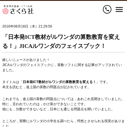
call
2016年08月18日（木）21:29:56
「日本発ICT教材がルワンダの算数教育を変え
る！」JICAルワンダのフェイスブック！
嬉しいニュースがありました！
JICAルワンダのフェイスブックに，算数ソフトに関する記事がアップされてい
ました。
タイトルは「
日本発ICT教材がルワンダの算数教育を変える！
」です。
本文を読むと，途上国の算数の問題点が記されています。
これまでも，途上国の算数の問題点については，あれこれ見聞きしていました。
特に，言われていたのは，かけ算ができないことです。
他にも，分数ができないなど，日本にも通じる問題点を聞いていました。
ところが，実際にルワンダの小学生を調べたら，愕然とさせられる現実がありま
した。