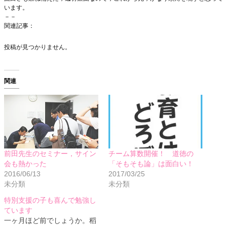
います。
－－
関連記事：
投稿が見つかりません。
関連
前田先生のセミナー，サイン
チーム算数開催！ 道徳の
会も熱かった
「そもそも論」は面白い！
2016/06/13
2017/03/25
未分類
未分類
特別支援の子も喜んで勉強し
ています
一ヶ月ほど前でしょうか。稻