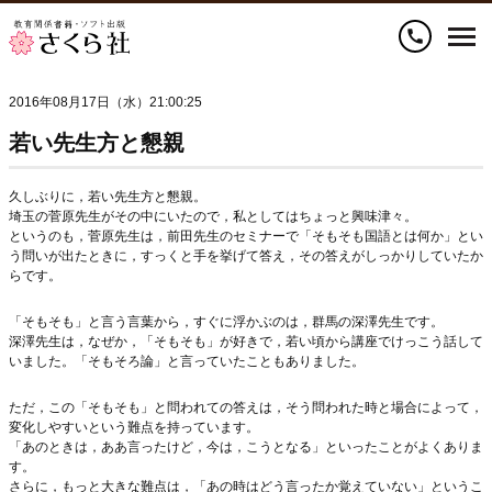
call
2016年08月17日（水）21:00:25
若い先生方と懇親
久しぶりに，若い先生方と懇親。
埼玉の菅原先生がその中にいたので，私としてはちょっと興味津々。
というのも，菅原先生は，前田先生のセミナーで「そもそも国語とは何か」とい
う問いが出たときに，すっくと手を挙げて答え，その答えがしっかりしていたか
らです。
「そもそも」と言う言葉から，すぐに浮かぶのは，群馬の深澤先生です。
深澤先生は，なぜか，「そもそも」が好きで，若い頃から講座でけっこう話して
いました。「そもそろ論」と言っていたこともありました。
ただ，この「そもそも」と問われての答えは，そう問われた時と場合によって，
変化しやすいという難点を持っています。
「あのときは，ああ言ったけど，今は，こうとなる」といったことがよくありま
す。
さらに，もっと大きな難点は，「あの時はどう言ったか覚えていない」というこ