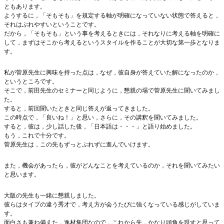
ともあります。
ようするに，「そもそも」を規定する軸が明確になっていない状態で答えると，
それはぶれやすいということです。
だから，「そもそも」という事を考えるときには，それなりに考える軸を明確に
して，まずはそこから考えるというスタイルを作ることが大切な第一歩となりま
す。
私が菅原先生に興味を持った点は，なぜ，彼自身が答えていた解になったのか，
というところです。
そこで，前田先生のセミナーと同じように，懇親の場で菅原先生に聞いてみまし
た。
すると，前回聞いたときと同じ答えが返ってきました。
この時点で，「良いね！」と思い，さらに，その講釈を聞いてみました。
すると，彼は，少し話した後，「日本語は・・・」と語り始めました。
もう，これで十分です。
菅原先生は，この先もずっとぶれずに進んでいけます。
また，機会があったら，彼がどんなことを考えているのか，それを聞いてみたい
と思います。
大阪の先生も一緒に懇親しました。
彼らはタイプの違う秀才で，考え方が会うたびに強くなっている感じがしていま
す。
面白さも兼ね備えた，逸材集団なので，これから先，かなり頭角を現すと思って