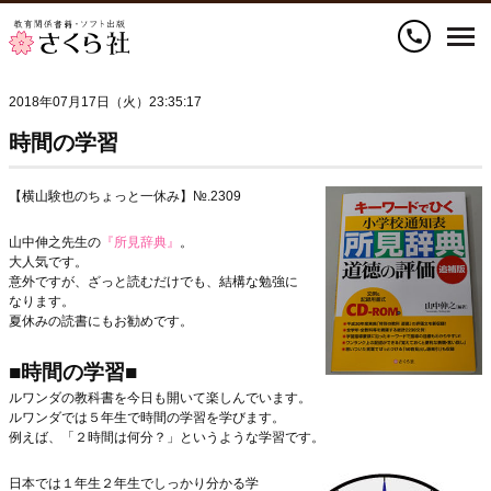
call
2018年07月17日（火）23:35:17
時間の学習
【横山験也のちょっと一休み】№.2309
山中伸之先生の
『所見辞典』
。
大人気です。
意外ですが、ざっと読むだけでも、結構な勉強に
なります。
夏休みの読書にもお勧めです。
■時間の学習■
ルワンダの教科書を今日も開いて楽しんでいます。
ルワンダでは５年生で時間の学習を学びます。
例えば、「２時間は何分？」というような学習です。
日本では１年生２年生でしっかり分かる学