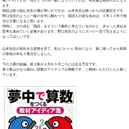
番いいのですが、何か１つの専門家になっていくのも、有意義な教師人生となり
ます。
国語は取り組む先生の層が厚いのですが、山本先生は根っからの読書好きです。
野口先生のように一級の文学に触れつつ、国語人の道を歩めば、５年１０年で相
当な力量になると思います。
同時に、その歩む「国語」をどういう教科と考えているのかと、ぎゅっと束ねる
思考も進めていく必要があります。野口先生のようにズバリ一言で言えるように
なってほしいです。
山本先生の前向きな姿勢を見て、私もついいい気分になり、家に帰ってから戦前
の算術の本を３冊注文しました。
—
下の２冊の続編、第３集が４月か５月ごろには出る予定です。
第３集はかなり面白い算数のアイディアが満載です。ご期待いただけたらと願っ
ています。