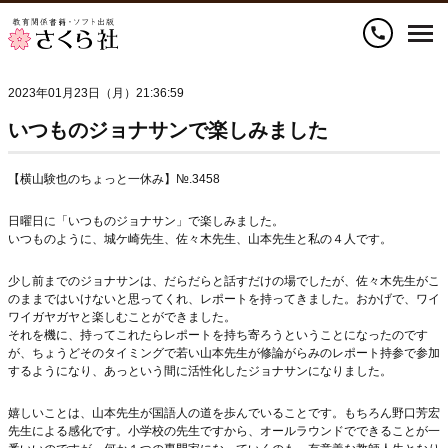
call
2023年01月23日（月）21:36:59
いつものジョナサンで楽しみました
【横山験也のちょっと一休み】№.3458
日曜日に「いつものジョナサン」で楽しみました。
いつものように、城ケ崎先生、佐々木先生、山本先生と私の４人です。
少し前までのジョナサンは、だらだらと話すだけの場でしたが、佐々木先生がこ
のままではいけないと思ってくれ、レポートを持ってきました。おかげで、ワイ
ワイガヤガヤと楽しむことができました。
それを機に、持ってこれたらレポートを持ち寄ろうということになったのです
が、ちょうどそのタイミングで若い山本先生が修論がらみのレポート持参で参加
するようになり、あっという間に活性化したジョナサンになりました。
嬉しいことは、山本先生が国語人の道を歩んでいることです。もちろん野口芳宏
先生による感化です。小学校の先生ですから、オールラウンドでできることが一