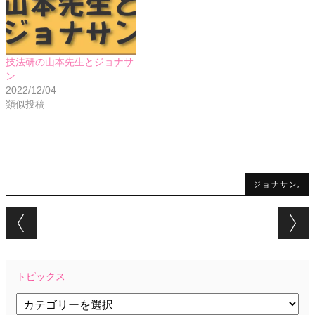
技法研の山本先生とジョナサ
ン
2022/12/04
類似投稿
ジョナサン,
Post navigation
トピックス
ト
ピ