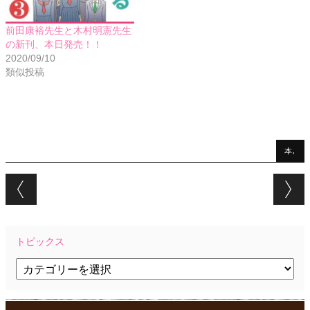
前田康裕先生と木村明憲先生
の新刊、本日発売！！
2020/09/10
類似投稿
本,
Post navigation
トピックス
ト
ピ
ッ
ク