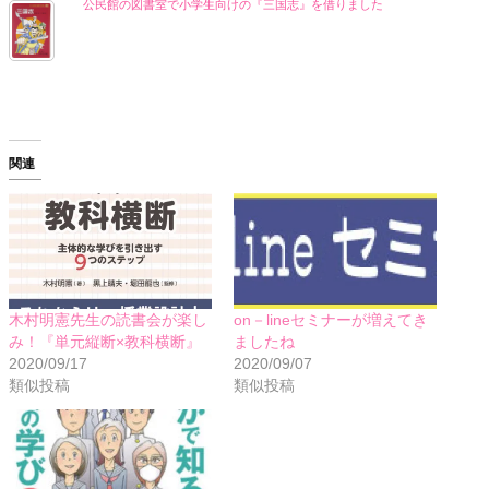
公民館の図書室で小学生向けの『三国志』を借りました
関連
木村明憲先生の読書会が楽し
on－lineセミナーが増えてき
み！『単元縦断×教科横断』
ましたね
2020/09/17
2020/09/07
類似投稿
類似投稿