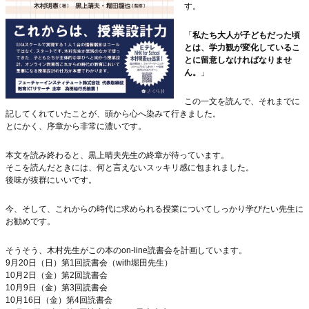
す。
「
私たち大人が子どもだった頃
とは、学力観が変化しているこ
とに留意しなければなりませ
ん。
」
この一文を読んで、それまでに
記してくれていたことが、頭から心へ染みて行きました。
とにかく、序章から非常に濃いです。
本文を読み終わると、黒上晴夫先生の終章が待っています。
そこを読んだときには、何と言えないスッキリ感に包まれました。
後味が抜群にいいです。
今、そして、これからの時代に求められる授業についてしっかり学びたい先生に
お勧めです。
そうそう、木村先生がこの本のon-line読書会を計画しています。
9月20日（日）第1回読書会（with堀田先生）
10月2日（金）第2回読書会
10月9日（金）第3回読書会
10月16日（金）第4回読書会