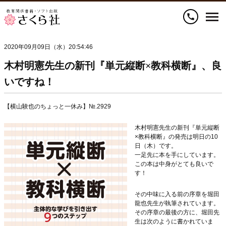
call
2020年09月09日（水）20:54:46
木村明憲先生の新刊『単元縦断×教科横断』、良
いですね！
【横山験也のちょっと一休み】№.2929
木村明憲先生の新刊『単元縦断
×教科横断』の発売は明日の10
日（木）です。
一足先に本を手にしています。
この本は中身がとても良いで
す！
その中味に入る前の序章を堀田
龍也先生が執筆されています。
その序章の最後の方に、堀田先
生は次のように書かれていま