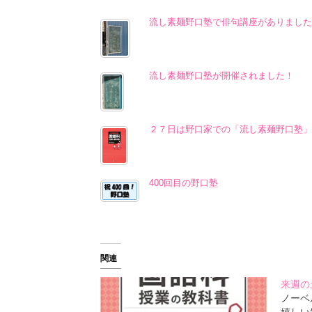
流し素麺野口塾で俳句講座がありました
流し素麺野口塾が開催されました！
２７日は野口家での「流し素麺野口塾」
400回目の野口塾
関連
来週の
ノーベ