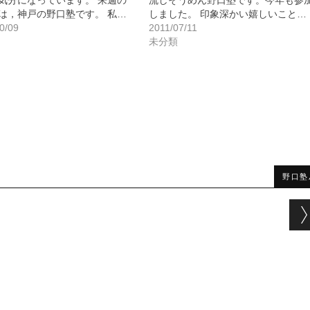
気分になっています。 来週の
流しそうめん野口塾です。今年も参
は，神戸の野口塾です。 私…
しました。 印象深かい嬉しいこと…
0/09
2011/07/11
未分類
野口塾