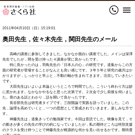
call
2011年04月10日（日）15:19:01
奥田先生，佐々木先生，関田先生のメール
高崎の講座に参加してきました。なかなか面白い講座でした。メインは深澤
先生でしたが，間を受け持った４講座が実に良かったです。
特に良かったのは，羽鳥先生の「日本人の心」の研究です。道集からこの方
面の研究者が登場することがなんとも良い感じです。３年５年と研究の歳月はか
かりますが，しっかりと学ぶと，不動の軸が生まれてきます。注目していきたい
です。
大田先生はいよいよ本論というところで時間でした。こういう終わり方は妙
に惹かれます。なかなかやるなと思った次第です。２次会で少し前後を伺いまし
た。骨のある話とわかり，話を聞いて良かったです。
長谷部先生は研究者タイプです。三段階論で実践を語っていました。この
先，論理を高めていくと，一つの思想として形成されていきます。楽しみな方で
す。
神藤先生は，道集きっての勉強家です。今回は音読でした。映像を見て，そ
の動きが多くの先生の学びの的になっていましたが，私の期待どころは特別支援
のクラスを受け持つことで神藤先生が根源的な何かを見い出せるかです。期待度