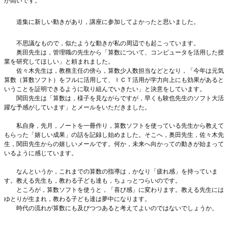
が高いです。
道集に新しい動きがあり，講座に参加してよかったと思いました。
不思議なもので，似たような動きが私の周辺でも起こっています。
奥田先生は，管理職の先生から「算数について、コンピュータを活用した授
業を研究してほしい」と頼まれました。
佐々木先生は，教務主任の傍ら，算数少人数担当などとなり，「今年は元気
算数（算数ソフト）をフルに活用して、ＩＣＴ活用が学力向上にも効果があると
いうことを証明できるように取り組んでいきたい」と決意をしています。
関田先生は「算数は，様子を見ながらですが，早くも験也先生のソフト大活
躍な予感がしています」とメールをいただきました。
私自身，先月，ノートを一冊作り，算数ソフトを使っている先生から教えて
もらった「嬉しい成果」の話を記録し始めました。そこへ，奥田先生，佐々木先
生，関田先生からの嬉しいメールです。何か，未来へ向かっての動きが始まって
いるように感じています。
なんというか，これまでの算数の指導は，かなり「疲れ感」を持っていま
す。教える先生も，教わる子ども達も，ちょっとつらいのです。
ところが，算数ソフトを使うと，「喜び感」に変わります。教える先生には
ゆとりが生まれ，教わる子ども達は夢中になります。
時代の流れが算数にも及びつつあると考えてよいのではないでしょうか。