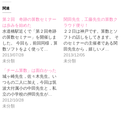
関連
第２回 奇跡の算数セミナー
関田先生，工藤先生の算数ク
は歩みを始めた
ラウド便り！
水道橋駅近くで「第２回奇跡
２２日は神戸です。算数とソ
の算数セミナー」を開催しま
フトの話しをしてきます。 そ
した。 今回も，前回同様，算
のセミナーの主催者である関
数ソフトをよく使って…
田先生から，嬉しいメ…
2013/07/28
2013/12/05
未分類
未分類
「チーム算数」は面白かった
城ヶ崎先生，佐々木先生。い
つもの二人に加え，今回は筑
波大付属小の中田先生と，私
立の小学校の押田先生が…
2012/10/28
未分類