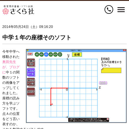
call
2014年05月24日（土）09:16:20
中学１年の座標そのソフト
今年中学へ
移動された
奥田先生
が、ブログ
に
中１の関
数のソフト
の画像をア
ップしてく
れました。
座標の読み
方を学ぶソ
フトです。
点Ａの位置
をどう言い
表すのか、