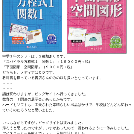
中学１年のソフトは，２種類あります。
『スパイラル方程式１ 関数１』（１５０００円＋税）
『平面図形 空間図形』（９０００円＋税）
どちらも、メディアはＣＤです。
教科書を扱っている書店さんのみの取り扱いとなっています。
－－－
－－－
話は変わりますが，ビッグサイトへ行ってきました。
教育のＩＴ関連の展示会があったからです。
ハードもソフトも、工夫された素晴らしい出品ばかりで、学校はどんどん変わっ
ていくのだろうなと思いました。
いつもながらですが，ビッグサイトは疲れました。
帰ろうと思ったのですが，いすがあったので，誘われるように一休みしました。
アイスコーヒーを飲んで・・・，元気復活しました。