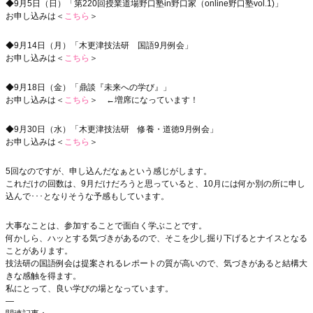
◆9月5日（日）「第220回授業道場野口塾in野口家（online野口塾vol.1)」
お申し込みは＜
こちら
＞
◆9月14日（月）「木更津技法研 国語9月例会」
お申し込みは＜
こちら
＞
◆9月18日（金）「鼎談『未来への学び』」
お申し込みは＜
こちら
＞ ←増席になっています！
◆9月30日（水）「木更津技法研 修養・道徳9月例会」
お申し込みは＜
こちら
＞
5回なのですが、申し込んだなぁという感じがします。
これだけの回数は、9月だけだろうと思っていると、10月には何か別の所に申し
込んで･･･となりそうな予感もしています。
大事なことは、参加することで面白く学ぶことです。
何かしら、ハッとする気づきがあるので、そこを少し掘り下げるとナイスとなる
ことがあります。
技法研の国語例会は提案されるレポートの質が高いので、気づきがあると結構大
きな感触を得ます。
私にとって、良い学びの場となっています。
—