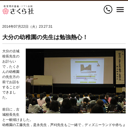
call
2014年07月22日（火）23:27:31
大分の幼稚園の先生は勉強熱心！
大
分の古城
校長先生の
お計らい
で，たくさ
んの幼稚園
の先生方の
前でお話を
することが
できまし
た。
前日に，古
城校長先生
と一献傾けました。
幼稚園の工藤先生，是永先生，芦刈先生もご一緒で，ディズニーランドや赤ちょ