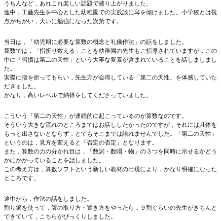
うちんなど，あれこれ楽しい話題で盛り上がりました。
途中，工藤先生を中心とした幼稚園での実践談に耳を傾けました。小学校とは視
点がちがい，大いに勉強になった次第です。
当日は，「幼児期に必要な算数の概念と礼儀作法」の話をしました。
算数では，「指折り数える」ことを幼稚園の先生もご指導されていますが，この
中に「習慣は第二の天性」という大事な要素が含まれていることを話しましまし
た。
実際に指を折ってもらい，先生方が会得している「第二の天性」を体感していた
だきました。
かなり，高いレベルで納得をしてくださっていました。
こういう「第二の天性」が連続的に起こっているのが算数なのです。
そういう大きな流れのところまではお話ししたかったのですが，それには具体を
もっと出さないとならず，とてもそこまでは語れませんでした。「第二の天性」
というのは，見方を変えると「否定の否定」となります。
また，算数の力の分かれ目は，「数詞・数唱・物」の３つを同時に示せるかどう
かにかかっていることを話しました。
この考え方は，算数ソフトという新しい教材の出現により，かなり明確になった
ところです。
途中から，作法の話をしました。
割り箸を使って，箸の取り方・置き方をやったら，９割ぐらいの先生がきちんと
できていて，こちらがびっくりしました。