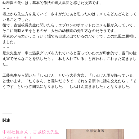
幼稚園の先生は，基本的作法の達人集団と感じた次第です。
－－
壇上から先生方を見ていて，さすがだなぁと思ったのは，メモをどんどんとって
いることでした。
後で，古城校長先生に聞いたら，エプロンのポケットにはメモ帳が入っていて，
そこに随時メモをとるのが，大分の幼稚園の先生方なのだそうです。
平素のメモ力が，こういう場でも自然と出ているのだそうで，この気風に脱帽し
ました。
－－
是永先生が，車に温泉グッズを入れていると言っていたのが印象的で，当日の控
え室でそんなことを話したら，「私も入れている」と言われ，これまた驚きまし
た。
－－
工藤先生から聞いた「しんけん」という大分方言。「しんけん雨が降っている」
と使います。「たくさん」と意味だそうで，それを公演中に話を交えたら，「そ
うです」という雰囲気になりました。「しんけん驚きました」となりました。
関連
中村社長さん，古城校長先生
と会いました！