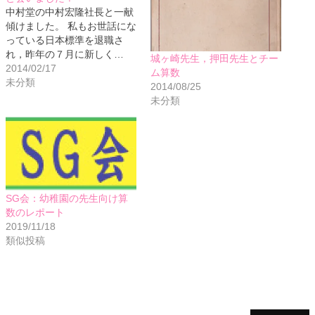
中村堂の中村宏隆社長と一献
傾けました。 私もお世話にな
っている日本標準を退職さ
れ，昨年の７月に新しく…
城ヶ崎先生，押田先生とチー
2014/02/17
ム算数
未分類
2014/08/25
未分類
SG会：幼稚園の先生向け算
数のレポート
2019/11/18
類似投稿