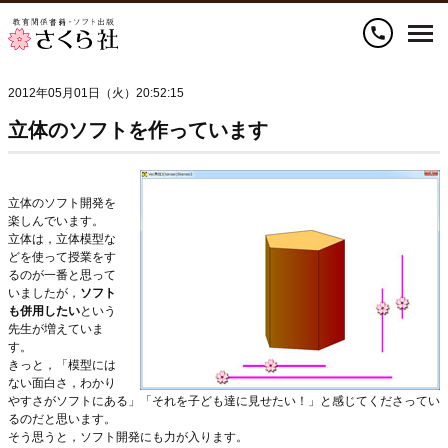
call
2012年05月01日（火）20:52:15
立体のソフトを作っています
立体のソフト開発を
楽しんでいます。
立体は，立体模型な
どを使って授業をす
るのが一番と思って
いましたが，
ソフト
も併用したい
という
先生が増えていま
す。
きっと，「模型には
ない面白さ，わかり
やすさがソフトにある」「それを子ども達に見せたい！」と感じてくださってい
るのだと思います。
そう思うと，ソフト開発にも力が入ります。