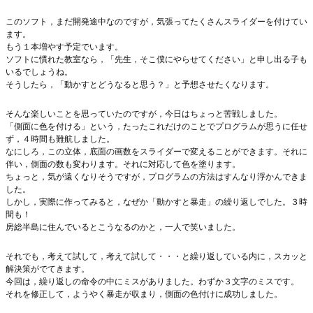
このソフト，まだ開発途中なのですが，気張ってたくさんスライダーを付けてい
ます。
もう１本増やす予定でいます。
ソフトに慣れた教室なら，「先生，そこ僕にやらせてください」と申し出る子も
いるでしょうね。
そうしたら，「動かすとどうなると思う？」と予想させたくなります。
そんな楽しいことを思っていたのですが，今日はちょっと苦戦しました。
「側面に色を付ける」という，たったこれだけのことでプログラムが思うに任せ
ず，４時間も難航しました。
なにしろ，この立体，底面の画数をスライダーで変えることができます。それに
伴い，側面の数も変わります。それに対応して色を塗ります。
ちょっと，気が遠くなりそうですが，プログラムの方法はすんなり浮かんできま
した。
しかし，実際に作ってみると，なぜか「動かすと暴走」の繰り返しでした。３時
間も！
房総半島に住んでいるとこうなるのかと，一人で笑いました。
それでも，考えて試して，考えて試して・・・と繰り返している内に，スカッと
解決策がでてきます。
今回は，繰り返しの命令の中にミスがありました。わずか３文字のミスです。
それを修正して，ようやく暴走が収まり，側面の色付けに成功しました。