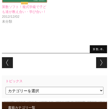
算数ソフト！複式学級で子ど
も達が教え合い・学び合い！
2012/12/02
未分類
算数,本,
Post navigation
トピックス
ト
ピ
ッ
ク
ス
書籍カテゴリ一覧