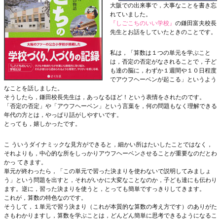
大阪での出来事で，大事なことを書き忘
れていました。
『しごこちのいい学校』
の鎌田富夫校長
先生とお話をしていたときのことです。
私は，「算数は１つの単元を学ぶこと
は，否定の否定がなされることで，子ど
も達の脳に，わずか１週間や１０日程度
でアウフヘーベンが起こる」というよう
なことを話しました。
そうしたら，鎌田校長先生は，あっなるほど！という表情をされたのです。
「否定の否定」や「アウフヘーベン」という言葉を，何の問題もなく理解できる
年代の方とは，やっぱり話がしやすいです。
とっても，嬉しかったです。
こ ういうダイナミックな見方ができると，細かい所はたいしたことではなく，
それよりも，中心的な所をしっかりアウフヘーベンさせることが重要なのだとわ
かっ てきます。
単元が終わったら，「この単元で習った決まりを使わないで説明してみましょ
う」という問題を出すと，それがいかに大変なことなのか，子ども達にも伝わり
ます。逆に，習った決まりを使うと，とっても簡単ですっきりしてきます。
これが，算数の特色なのです。
そうして，１単元で習う決まり（これが本質的な算数の考え方です）のありがた
さもわかりますし，算数を学ぶことは，どんどん簡単に思考できるようになるこ