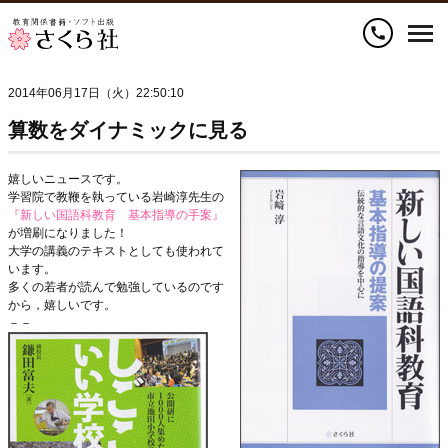
call
2014年06月17日（火）22:50:10
算数をダイナミックに見る
嬉しいニュースです。
学習院で教鞭を執っている岩崎淳先生の
『新しい国語科教育 基本指導の手案』
が増刷になりました！
大学の講義のテキストとしても使われて
います。
多くの若者が読んで勉強しているのです
から，嬉しいです。
－－