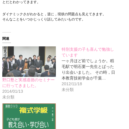
とだとわかってきます。
ダイナミックさがわかると，逆に，現状の問題点も見えてきます。
そんなことをいつかじっくり話してみたいものです。
関連
特別支援の子も喜んで勉強し
ています
一ヶ月ほど前でしょうか。稻
毛駅で明石要一先生とばった
り出会いました。 その時，日
本教育技術学会が千葉…
野口塾と実感道徳のセミナー
2012/11/18
に行ってきました。
未分類
2014/01/13
未分類