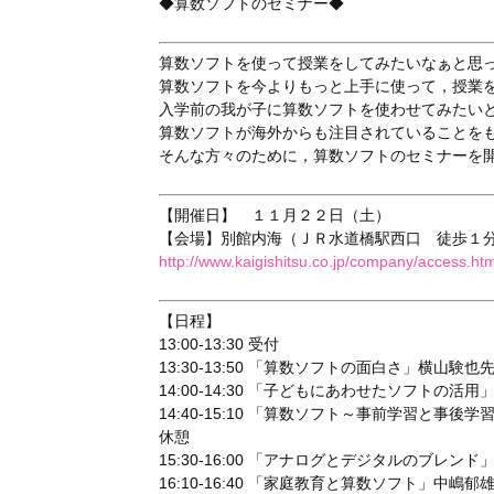
◆算数ソフトのセミナー◆
算数ソフトを使って授業をしてみたいなぁと思
算数ソフトを今よりもっと上手に使って，授業
入学前の我が子に算数ソフトを使わせてみたい
算数ソフトが海外からも注目されていることを
そんな方々のために，算数ソフトのセミナーを
【開催日】 １１月２２日（土）
【会場】別館内海（ＪＲ水道橋駅西口 徒歩１
http://www.kaigishitsu.co.jp/company/access.htm
【日程】
13:00-13:30 受付
13:30-13:50 「算数ソフトの面白さ」横山験也
14:00-14:30 「子どもにあわせたソフトの活
14:40-15:10 「算数ソフト～事前学習と事後
休憩
15:30-16:00 「アナログとデジタルのブレン
16:10-16:40 「家庭教育と算数ソフト」中嶋郁