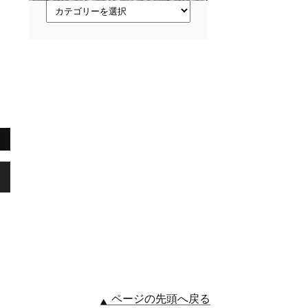
ト
ピ
ッ
ク
ス
,
ページの先頭へ戻る