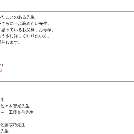
ったことのある先生。
をさらに一歩高めたい先生。
と思っているお父様，お母様。
もう少し詳しく知りたい方。
開催します。
分）
l
先生
用」佐々木智光先生
学習～」工藤良信先生
ド」佐藤宗巧先生
雄先生