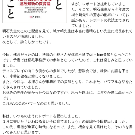
すが、レポートは提出していまし
た。そこで、明石先生から今年度の
城ケ崎先生の驚きの配置についてお
話があり、レポートの代読までされ
ていました。
明石先生のこのご配慮を見て、城ケ崎先生は本当に素晴らしい先生に成長されて
いるのだと痛感しました。
友として、誇らしかったです。
今回、残念だったのは、博識の小林さんが体調不良でon－line参加となったこと
です。予定では稲毛事務所での参加となっていたので、これは楽しみと思ってい
ました。
ディスプレイの向こう側からの参加でしたが、懇親会では、軽快にお話を下さ
り、小林節健在と嬉しくなりました。
また、今回は、水澤さんが事務所での参加となり、これまた、パワフルな話をた
くさんされていました。
お休みの先生が多かった今回なのですが、思った以上に、にぎやか度は高かった
です。
これもSG会のパワーなのだと思いました。
私は、いつものようにレポートを提出しました。
３月に書いた「いわゆる良い子に育てましょう」の続編を今回提出しました。
この先、道徳が重要な時代になるので、また、機会を見て書けたら、その３を書
いてみたいと思います。