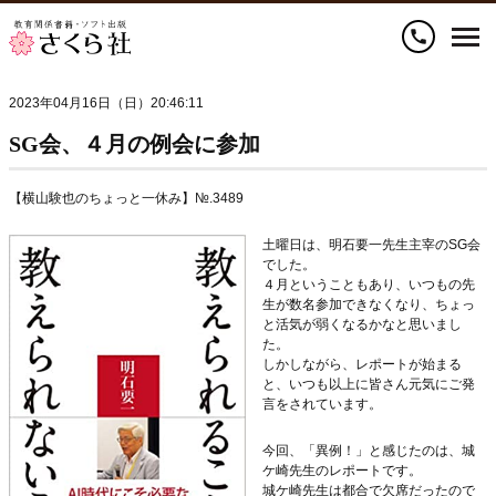
call
2023年04月16日（日）20:46:11
SG会、４月の例会に参加
【横山験也のちょっと一休み】№.3489
土曜日は、明石要一先生主宰のSG会
でした。
４月ということもあり、いつもの先
生が数名参加できなくなり、ちょっ
と活気が弱くなるかなと思いまし
た。
しかしながら、レポートが始まる
と、いつも以上に皆さん元気にご発
言をされています。
今回、「異例！」と感じたのは、城
ケ崎先生のレポートです。
城ケ崎先生は都合で欠席だったので