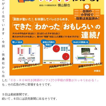
が
よ
く
出
て
い
ま
す
。
今
回
，
扶
桑
社
か
ら
出
した
『ＣＤ－ＲＯＭ付き[奇跡のソフト]で小学校の算数がスッキリわかる！』
も，その広告の中に登場するそうです。
５日は産経新聞です。
続いて，６日には読売新聞に出るそうです。