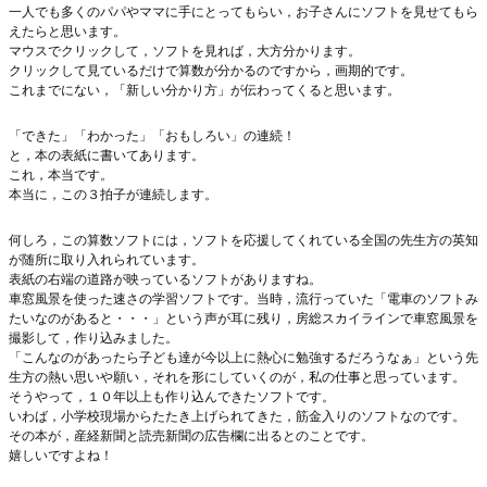
一人でも多くのパパやママに手にとってもらい，お子さんにソフトを見せてもら
えたらと思います。
マウスでクリックして，ソフトを見れば，大方分かります。
クリックして見ているだけで算数が分かるのですから，画期的です。
これまでにない，「新しい分かり方」が伝わってくると思います。
「できた」「わかった」「おもしろい」の連続！
と，本の表紙に書いてあります。
これ，本当です。
本当に，この３拍子が連続します。
何しろ，この算数ソフトには，ソフトを応援してくれている全国の先生方の英知
が随所に取り入れられています。
表紙の右端の道路が映っているソフトがありますね。
車窓風景を使った速さの学習ソフトです。当時，流行っていた「電車のソフトみ
たいなのがあると・・・」という声が耳に残り，房総スカイラインで車窓風景を
撮影して，作り込みました。
「こんなのがあったら子ども達が今以上に熱心に勉強するだろうなぁ」という先
生方の熱い思いや願い，それを形にしていくのが，私の仕事と思っています。
そうやって，１０年以上も作り込んできたソフトです。
いわば，小学校現場からたたき上げられてきた，筋金入りのソフトなのです。
その本が，産経新聞と読売新聞の広告欄に出るとのことです。
嬉しいですよね！