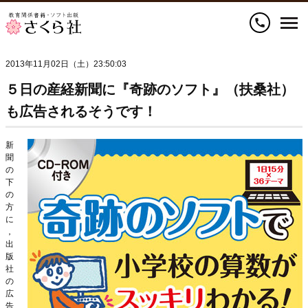
call
2013年11月02日（土）23:50:03
５日の産経新聞に『奇跡のソフト』（扶桑社）
も広告されるそうです！
新
聞
の
下
の
方
に
，
出
版
社
の
広
告