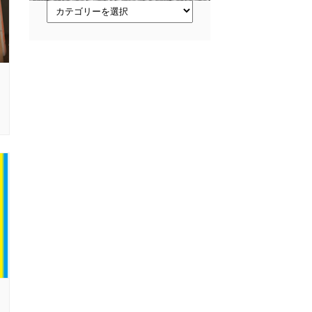
ト
ピ
ッ
ク
ス