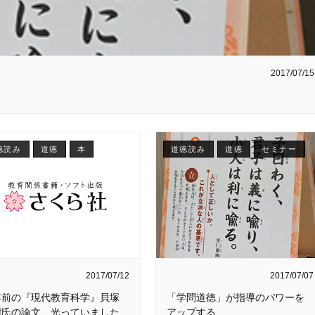
2017/07/15
徳読み
道徳
本
道徳読み
道徳
セミナー
2017/07/12
2017/07/07
年前の『現代教育科学』貝塚
「学問道徳」が指導のパワーを
樹氏の論文、光っていました
アップする