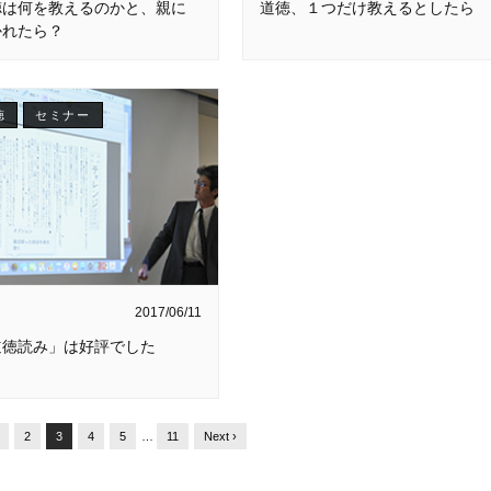
徳は何を教えるのかと、親に
道徳、１つだけ教えるとしたら
かれたら？
徳
セミナー
2017/06/11
道徳読み」は好評でした
2
3
4
5
…
11
Next ›