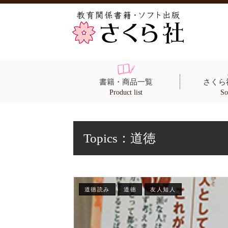
書籍・商品一覧
さくら
Product list
So
Topics：
道徳
道徳読み
道徳
友人知人