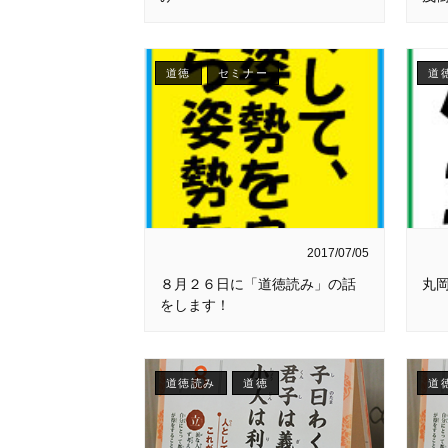
道徳
セミナー
道
2017/07/05
８月２６日に「道徳読み」の話
丸
をします！
道徳読み
道徳
道