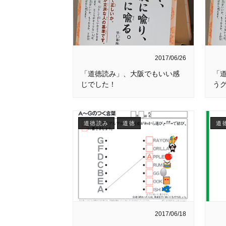
2017/06/26
「道徳読み」、大阪でもいい感
「
じでした！
う
道徳読み
道徳
道
2017/06/18