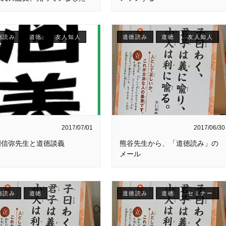
徳読み
道徳
友人知人
道徳読み
道徳
友人知人
2017/07/01
2017/06/30
岡信弥先生と道徳談義
熊谷先生から、「道徳読み」の
メール
徳読み
道徳
道徳読み
道徳
セミナー