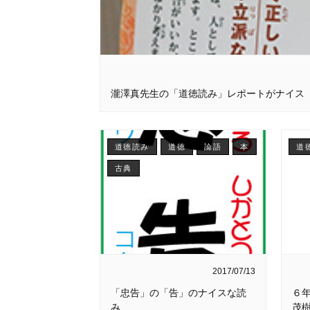
瀧澤真先生の「道徳読み」レポートがナイス
道徳読み
道徳
論語
本
道
古典
2017/07/13
「忠告」の「告」のナイスな読
６
み
茂