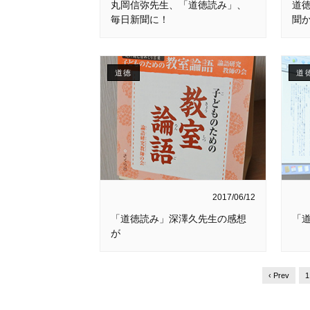
丸岡信弥先生、「道徳読み」、
道
毎日新聞に！
聞
道徳
道
2017/06/12
「道徳読み」深澤久先生の感想
「
が
‹ Prev
1