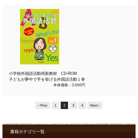
小学校外国語活動用新教材 CD-ROM
子どもが夢中で手を挙げる外国語活動１巻
本体価格：3,000円
‹ Prev
1
2
3
4
Next ›
書籍カテゴリ一覧