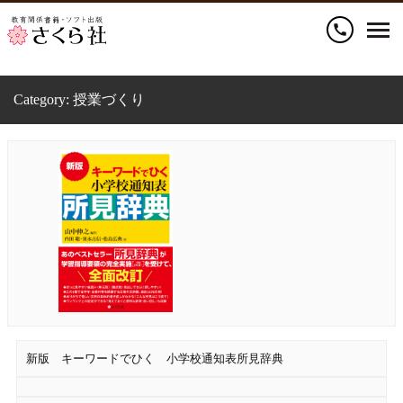
call
Category:
授業づくり
新版 キーワードでひく 小学校通知表所見辞典