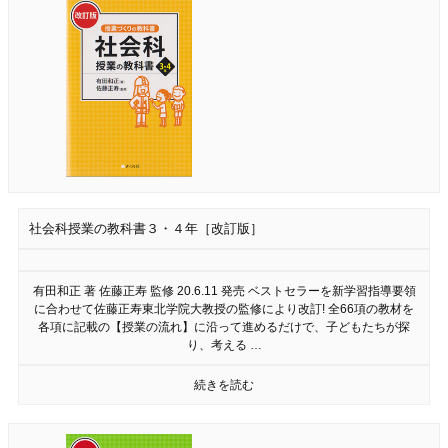
社会科授業の教科書３・４年［改訂版］
有田和正 著 佐藤正寿 監修 20.6.11 発売 ベストセラーを新学習指導要領
に合わせて佐藤正寿東北学院大教授の監修により改訂! 全66項の教材を
各項に記載の【授業の流れ】に沿って進めるだけで、子どもたちが探
り、考える …
続きを読む