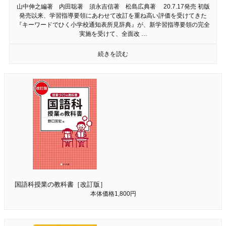
山中伸之編著 内田聡著 須永吉信著 松島広典著 20.7.17発売 初版
発売以来、学習指導要領にあわせて改訂を重ね高い評価を受けてきた
『キーワードでひく小学校通知表所見辞典』が、新学習指導要領の完全
実施を受けて、全面改 …
続きを読む
国語科授業の教科書［改訂版］
本体価格1,800円