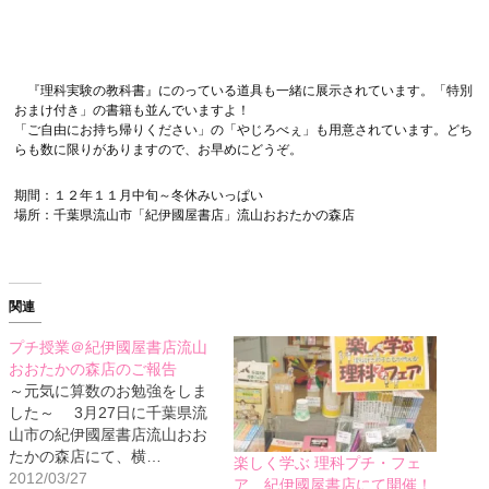
『理科実験の教科書』にのっている道具も一緒に展示されています。「特別
おまけ付き」の書籍も並んでいますよ！
「ご自由にお持ち帰りください」の「やじろべぇ」も用意されています。どち
らも数に限りがありますので、お早めにどうぞ。
期間：１２年１１月中旬～冬休みいっぱい
場所：千葉県流山市「紀伊國屋書店」流山おおたかの森店
関連
プチ授業＠紀伊國屋書店流山
おおたかの森店のご報告
～元気に算数のお勉強をしま
した～ 3月27日に千葉県流
山市の紀伊國屋書店流山おお
たかの森店にて、横…
楽しく学ぶ 理科プチ・フェ
2012/03/27
ア 紀伊國屋書店にて開催！