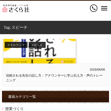
call
Tag:
スピーチ
スキルアップ
お知らせ
2026/06/06
信頼される先生の話し方：アナウンサーに学ぶ伝え方・声のトレー
ニング
書籍カテゴリ一覧
授業づくり