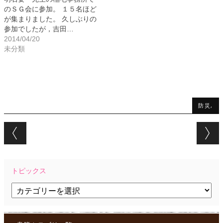
のＳＧ会に参加。 １５名ほど
が集まりました。 久しぶりの
参加でしたが，吉田…
2014/04/20
未分類
防災,
Post navigation
トピックス
ト
ピ
ッ
ク
ス