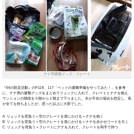
ナナ用避難グッズ・クレート
『64の防災活動』のP.116、117「ペットの避難準備をやってみた！」を参考
に、ナナ用の避難グッズをまとめてリュックに入れて、クレートとナナを抱え、
マンションの階段を５階から１階まで下りました。夫が不在の場合を想定し、私
が全てを持ちましたが、思った以上に大変でした。
A: リュックを背負う＋空のクレートを肩にかける＋ナナを抱く
B: リュックを背負う＋空のクレートを肩にかける＋ナナを歩かせリードを引く
C: リュックを背負う＋クレートにナナを入れて、クレートを両手で持つ