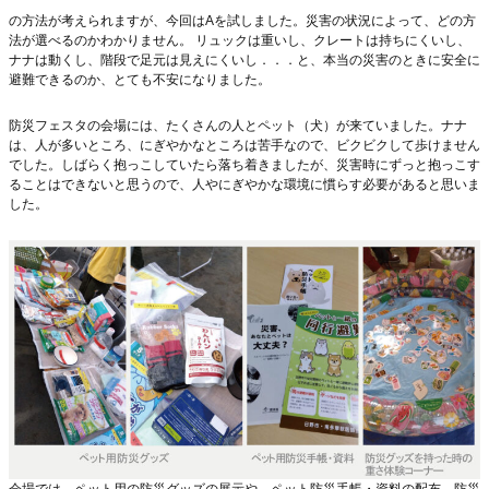
の方法が考えられますが、今回はAを試しました。災害の状況によって、どの方
法が選べるのかわかりません。 リュックは重いし、クレートは持ちにくいし、
ナナは動くし、階段で足元は見えにくいし．．．と、本当の災害のときに安全に
避難できるのか、とても不安になりました。
防災フェスタの会場には、たくさんの人とペット（犬）が来ていました。ナナ
は、人が多いところ、にぎやかなところは苦手なので、ビクビクして歩けません
でした。しばらく抱っこしていたら落ち着きましたが、災害時にずっと抱っこす
ることはできないと思うので、人やにぎやかな環境に慣らす必要があると思いま
した。
会場では、ペット用の防災グッズの展示や、ペット防災手帳・資料の配布、防災