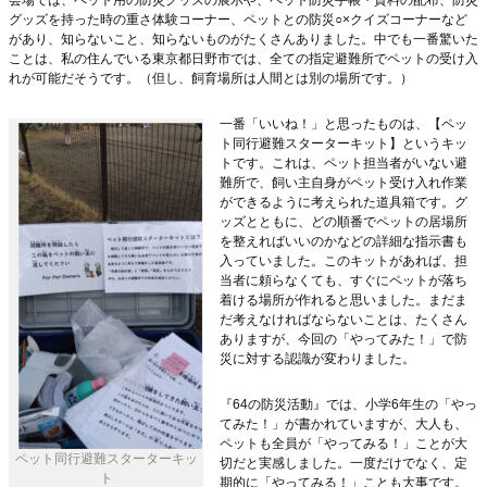
グッズを持った時の重さ体験コーナー、ペットとの防災○×クイズコーナーなど
があり、知らないこと、知らないものがたくさんありました。中でも一番驚いた
ことは、私の住んでいる東京都日野市では、全ての指定避難所でペットの受け入
れが可能だそうです。（但し、飼育場所は人間とは別の場所です。）
一番「いいね！」と思ったものは、【ペッ
ト同行避難スターターキット】というキッ
トです。これは、ペット担当者がいない避
難所で、飼い主自身がペット受け入れ作業
ができるように考えられた道具箱です。グ
ッズとともに、どの順番でペットの居場所
を整えればいいのかなどの詳細な指示書も
入っていました。このキットがあれば、担
当者に頼らなくても、すぐにペットが落ち
着ける場所が作れると思いました。まだま
だ考えなければならないことは、たくさん
ありますが、今回の「やってみた！」で防
災に対する認識が変わりました。
『64の防災活動』では、小学6年生の「やっ
てみた！」が書かれていますが、大人も、
ペットも全員が「やってみる！」ことが大
ペット同行避難スターターキッ
切だと実感しました。一度だけでなく、定
ト
期的に「やってみる！」ことも大事です。