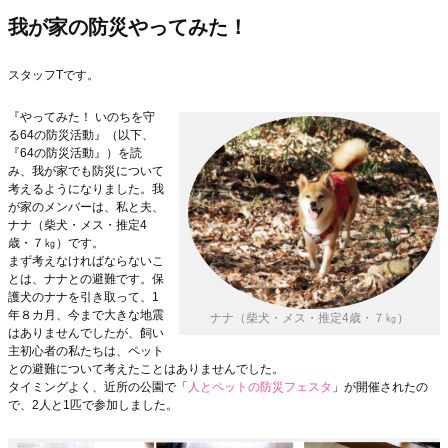
我が家の防災やってみた！
スタッフTです。
『やってみた！ いのちを守
る64の防災活動』（以下、
『64の防災活動』）を読
み、我が家でも防災について
考えるようになりました。我
が家のメンバーは、私と夫、
ナナ（柴犬・メス・推定4
歳・７㎏）です。
まず考えなければならないこ
とは、ナナとの避難です。保
護犬のナナを引き取って、1
年８カ月、今まで大きな地震
ナナ（柴犬・メス・推定4歳・７㎏）
はありませんでしたが、飼い
主初心者の私たちは、ペット
との避難について考えたことはありませんでした。
タイミングよく、近所の公園で「
人とペットの防災フェスタ
」が開催されたの
で、2人と1匹で参加しました。