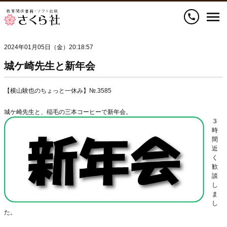
call
2024年01月05日（金）20:18:57
城ケ崎先生と新年会
【横山験也のちょっと一休み】№.3585
城ケ崎先生と、稲毛の三本コーヒーで新年会。
３
時
間
近
く
歓
談
し
ま
し
た。