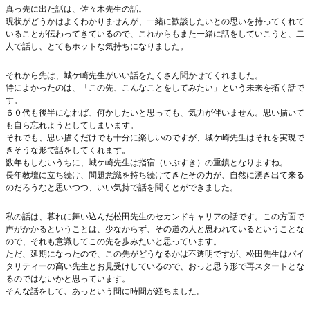
真っ先に出た話は、佐々木先生の話。
現状がどうかはよくわかりませんが、一緒に歓談したいとの思いを持ってくれて
いることが伝わってきているので、これからもまた一緒に話をしていこうと、二
人で話し、とてもホットな気持ちになりました。
それから先は、城ケ崎先生がいい話をたくさん聞かせてくれました。
特によかったのは、「この先、こんなことをしてみたい」という未来を拓く話で
す。
６０代も後半になれば、何かしたいと思っても、気力が伴いません。思い描いて
も自ら忘れようとしてしまいます。
それでも、思い描くだけでも十分に楽しいのですが、城ケ崎先生はそれを実現で
きそうな形で話をしてくれます。
数年もしないうちに、城ケ崎先生は指宿（いぶすき）の重鎮となりますね。
長年教壇に立ち続け、問題意識を持ち続けてきたその力が、自然に湧き出て来る
のだろうなと思いつつ、いい気持で話を聞くとができました。
私の話は、暮れに舞い込んだ松田先生のセカンドキャリアの話です。この方面で
声がかかるということは、少なからず、その道の人と思われているということな
ので、それも意識してこの先を歩みたいと思っています。
ただ、延期になったので、この先がどうなるかは不透明ですが、松田先生はバイ
タリティーの高い先生とお見受けしているので、おっと思う形で再スタートとな
るのではないかと思っています。
そんな話をして、あっという間に時間が経ちました。