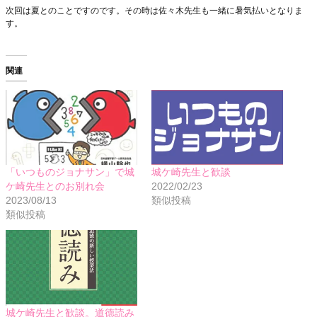
次回は夏とのことですのです。その時は佐々木先生も一緒に暑気払いとなりま
す。
関連
「いつものジョナサン」で城
城ケ崎先生と歓談
ケ崎先生とのお別れ会
2022/02/23
2023/08/13
類似投稿
類似投稿
城ケ崎先生と歓談。道徳読み