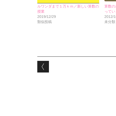
ルワンダまで１万ｋｍ／新しい算数の
算数の
授業
ってい
2019/12/29
2012/1
類似投稿
未分類
Post navigation