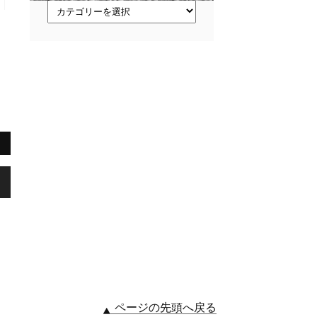
ト
ピ
ッ
ク
ス
,
ページの先頭へ戻る