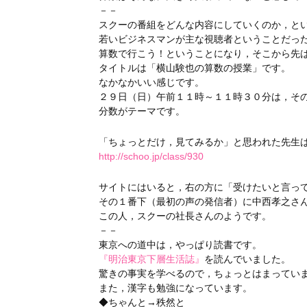
－－
スクーの番組をどんな内容にしていくのか，と
若いビジネスマンが主な視聴者ということだっ
算数で行こう！ということになり，そこから先
タイトルは「横山験也の算数の授業」です。
なかなかいい感じです。
２９日（日）午前１１時～１１時３０分は，そ
分数がテーマです。
「ちょっとだけ，見てみるか」と思われた先生
http://schoo.jp/class/930
サイトにはいると，右の方に「受けたいと言っ
その１番下（最初の声の発信者）に中西孝之さ
この人，スクーの社長さんのようです。
－－
東京への道中は，やっぱり読書です。
『明治東京下層生活誌』
を読んでいました。
驚きの事実を学べるので，ちょっとはまってい
また，漢字も勉強になっています。
◆ちゃんと→秩然と