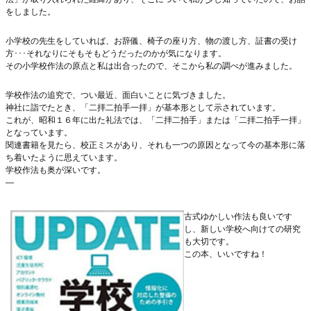
をしました。
小学校の先生をしていれば、お辞儀、椅子の座り方、物の渡し方、証書の受け
方･･･それなりにそもそもどうだったのかが気になります。
その小学校作法の原点と私は出合ったので、そこから私の調べが進みました。
学校作法の追究で、つい最近、面白いことに気づきました。
神社に詣でたとき、「二拝二拍手一拝」が基本形として示されています。
これが、昭和１６年に出た礼法では、「二拝二拍手」または「二拝二拍手一拝」
となっています。
関連書籍を見たら、校正ミスがあり、それも一つの原因となって今の基本形に落
ち着いたように思えています。
学校作法も奥が深いです。
—
古式ゆかしい作法も良いです
し、新しい学校へ向けての研究
も大切です。
この本、いいですね！