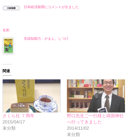
日本経済新聞にコメントが出ました
名刺
非認知能力：がまん、しつけ
関連
さくら社 ７周年
野口先生ご一行様と靖国神社
2015/04/17
へ行ってきました
未分類
2014/11/02
未分類