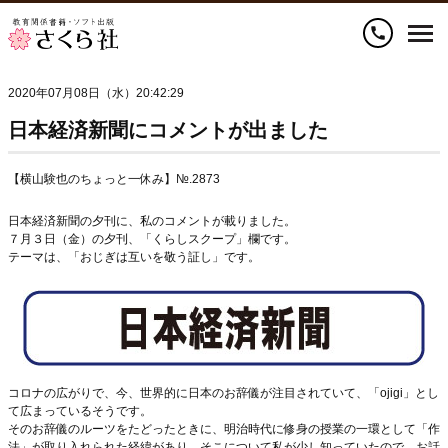
call
2020年07月08日（水）20:42:29
日本経済新聞にコメントが出ました
【横山験也のちょっと一休み】№.2873
日本経済新聞の夕刊に、私のコメントが載りました。
７月３日（金）の夕刊、「くらしスクープ」欄です。
テーマは、「おじぎは互いを敬う証し」です。
コロナの広がりで、今、世界的に日本のお辞儀が注目されていて、「ojigi」とし
て広まっているそうです。
そのお辞儀のルーツをたどったときに、明治時代に修身の授業の一環として「作
法」が取り入れられた経緯があり、そこについて私が少し知っていたので、お話