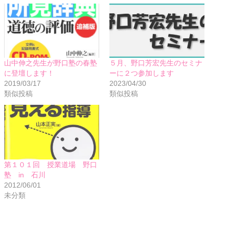
山中伸之先生が野口塾の春塾
５月、野口芳宏先生のセミナ
に登壇します！
ーに２つ参加します
2019/03/17
2023/04/30
類似投稿
類似投稿
第１０１回 授業道場 野口
塾 in 石川
2012/06/01
未分類