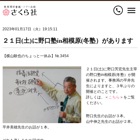
call
2023年01月17日（火）19:15:11
２１日(土)に野口塾in相模原(冬塾）があります
【横山験也のちょっと一休み】№.3454
２１日(土)に野口芳宏先生主宰
の野口塾in相模原(冬塾）が開
催されます。事務局の平井先
生によりますと、３年ぶりの
開催とのことです。
詳しくは、＜
こちら
＞をご覧
ください。
野口先生のお話が３本。
山中伸之先生のお話が２本。
平井美穂先生のお話が１本。