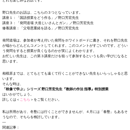
どれも楽しみなお話です。
野口先生のお話は、こちらの３つとなっています。
講座１：「国語授業をどう作る」／野口芳宏先生
講座３：「発問道場 大造じいさんとガン」／野口芳宏先生
修養講座：「父母恩重経を語る」／野口芳宏先生
発問道場は、参加者が考え付いた発問をホワイトボードに書き、それを野口先生
が端からどんどんコメントしてくれます。このコメントがすごいのです。どうい
う発問をすると授業が良くなるのかが実によくわかります。
お忙しい先生は、この第３講座だけを狙って参加するというも良い学びになると
思います。
相模原までは、とてもとても遠くて行くことができない先生もいらっしゃると思
います。
そんな時は、
「映像で学ぶ」シリーズ 野口芳宏先生『教師の作法 指導』特別授業
はいかがでしょう。
詳しくは＜
こちら
＞をご覧ください。
私は所用があり、冬塾には行くことができませんが、４月には「春塾」もあるそ
うなので、そちらを検討しています。
—
関連記事：