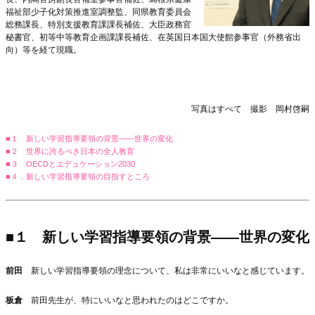
福祉部少子化対策推進室調整監、同県教育委員会
総務課長、特別支援教育課課長補佐、大臣政務官
秘書官、初等中等教育企画課課長補佐、在英国日本国大使館参事官（外務省出
向）等を経て現職。
写真はすべて 撮影 岡村啓嗣
■１ 新しい学習指導要領の背景――世界の変化
■２ 世界に誇るべき日本の全人教育
■３ OECDとエデュケーション2030
■４．新しい学習指導要領の目指すところ
■１ 新しい学習指導要領の背景――世界の変化
前田
新しい学習指導要領の理念について、私は非常にいいなと感じています。
板倉
前田先生が、特にいいなと思われたのはどこですか。