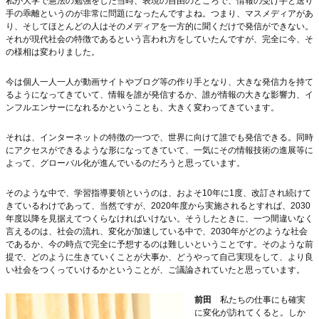
私が大学で憲法の勉強をした当時、表現の自由のところで、情報の受け手と送り
手の乖離というのが非常に問題になったんですよね。つまり、マスメディアがあ
り、そしてほとんどの人はそのメディアを一方的に聞くだけで発信ができない。
それが現代社会の特徴であるという言われ方をしていたんですが、完全に今、そ
の様相は変わりました。
今は個人一人一人が動画サイトやブログ等の作り手となり、大きな発信力を持て
るようになってきていて、情報を誰が発信するか、誰が情報の大きな影響力、イ
ンフルエンサーになれるかということも、大きく変わってきています。
それは、インターネットの特徴の一つで、世界に向けて誰でも発信できる。同時
にアクセスができるような形になってきていて、一気にその情報技術の進展等に
よって、グローバル化が進んでいるのだろうと思っています。
そのような中で、学習指導要領というのは、およそ10年に1度、改訂され続けて
きているわけであって、当然ですが、2020年度から実施されるとすれば、2030
年度以降を見据えてつくらなければいけない。そうしたときに、一つ間違いなく
言えるのは、社会の流れ、変化が加速している中で、2030年がどのような社会
であるか、今の時点で完全に予想するのは難しいということです。そのような前
提で、どのように生きていくことが大事か、どうやって自己実現をして、より良
い社会をつくっていけるかということが、ご議論されていたと思っています。
前田
私たちの仕事にも確実
に変化が訪れてくると。しか