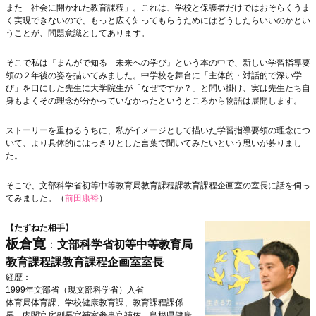
また「社会に開かれた教育課程」。これは、学校と保護者だけではおそらくうま
く実現できないので、もっと広く知ってもらうためにはどうしたらいいのかとい
うことが、問題意識としてあります。
そこで私は『まんがで知る 未来への学び』という本の中で、新しい学習指導要
領の２年後の姿を描いてみました。中学校を舞台に「主体的・対話的で深い学
び」を口にした先生に大学院生が「なぜですか？」と問い掛け、実は先生たち自
身もよくその理念が分かっていなかったというところから物語は展開します。
ストーリーを重ねるうちに、私がイメージとして描いた学習指導要領の理念につ
いて、より具体的にはっきりとした言葉で聞いてみたいという思いが募りまし
た。
そこで、文部科学省初等中等教育局教育課程課教育課程企画室の室長に話を伺っ
てみました。（
前田康裕
）
【たずねた相手】
板倉寛
：
文部科学省初等中等教育局
教育課程課教育課程企画室室長
経歴：
1999年文部省（現文部科学省）入省
体育局体育課、学校健康教育課、教育課程課係
長、内閣官房副長官補室参事官補佐、島根県健康