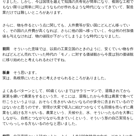
りました。しかし、今は国境を越えて知識の共有化が簡単になり、複雑な工程で
もない限りは簡単に同じようなものが作れるような時代になってきていて、製造
業だけでは難しいところがあります。
さらに、物を作るという点に関しても、人件費等が安い国にどんどん移ってい
く。その国の人件費が高くなれば、さらに他の国へ移っていく。今は何の付加価
値も与えなければ、物の値段が下がってしまうような時代になりました。
前田
そういった意味では、以前の工業立国のときのように、安くていい物を作
ればどんどん売れていった時代の「モノ」に対する価値観から今度は別の価値観
に移り始めたと考えられるわけですね。
板倉
そう思います。
実は、島根県にいたときに考えさせられるところがありました。
よくあるパターンとして、60歳くらいまではサラリーマンで、退職されてから
家業を継いで農業をするという方。そこには、退職したから今度は農業で食べて
行こうというよりは、おそらく生きがいみたいなものが多分に含まれているので
はないかと思うのです。管理が大変で収入に結びつかなくても田畑を売らずに農
業をし続ける方々がいる。農業という、天候や土、水、そういったものを大事に
しながら、自然とつながりながら生きていくという、そういう形の自己実現をし
ていらっしゃる方もいるのかなと思いました。