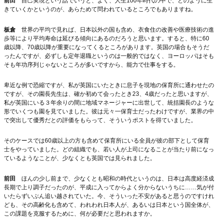
前田
自己実現という話でいうと、よく、人生100年時代の中で、どのように生
きていくかというのが、あらためて問われているところでもありますね。
板倉
世界の平均で見れば、日本以外の国も含め、衣食住の改善や医療技術の進
歩等により平均寿命は延びる傾向にあるのだろうと思います。すると、特に60
歳以降、70歳以降が重要になってくるところがあります。英国の場合もそうだ
ったんですが、必ずしも定年退職というのは一般的ではなく、ヨーロッパはそも
そも年功序列じゃないところが多いですから、能力で仕事をする。
卑近な例で恐縮ですが、私が英国にいたときに息子を現地の保育所に通わせたの
ですが、その園長先生は、確か初めて会ったとき23、4歳だったと思いますが、
私が英国にいる３年余りの間に地域マネージャーに出世して、統括園長のような
形でいくつも園を見ていました。彼は元々一保育士だったわけですが、業界の中
で突出して優秀だとの評価をもらって、そういうポストを得ていました。
そのケースでは60歳以上の方も含めて保育所にいる全員が彼の部下として保育
士をやっていました。どの組織でも、若い人が上司になることが当たり前になっ
ているようなことが、少なくとも英国では見られました。
前田
ほんの少し前まで、少なくとも昭和の時代というのは、日本は高度経済成
長期で上り調子だったのが、平成に入ってからよく分からないうちに……気が付
いたらずいぶん追い越されていた。今、そういった不安があると思うのですけれ
ども、その高齢化も含めて、われわれ日本人が、あるいは日本という国全体が、
この課題を克服するために、何が必要だと思われますか。