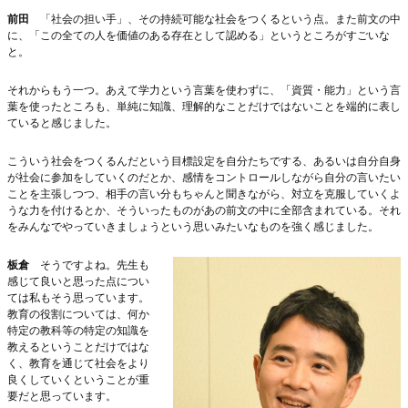
前田
「社会の担い手」、その持続可能な社会をつくるという点。また前文の中
に、「この全ての人を価値のある存在として認める」というところがすごいな
と。
それからもう一つ。あえて学力という言葉を使わずに、「資質・能力」という言
葉を使ったところも、単純に知識、理解的なことだけではないことを端的に表し
ていると感じました。
こういう社会をつくるんだという目標設定を自分たちでする、あるいは自分自身
が社会に参加をしていくのだとか、感情をコントロールしながら自分の言いたい
ことを主張しつつ、相手の言い分もちゃんと聞きながら、対立を克服していくよ
うな力を付けるとか、そういったものがあの前文の中に全部含まれている。それ
をみんなでやっていきましょうという思いみたいなものを強く感じました。
板倉
そうですよね。先生も
感じて良いと思った点につい
ては私もそう思っています。
教育の役割については、何か
特定の教科等の特定の知識を
教えるということだけではな
く、教育を通じて社会をより
良くしていくということが重
要だと思っています。