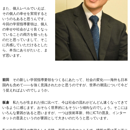
また、個人レベルでいえば、
その個人の幸せを実現すると
いうのもあると思うんです。
今回の学習指導要領は、個人
の幸せや社会がより良くなっ
ていることの両方を狙ったも
のだと思っていまして、そこ
に共感していただけるとした
ら、本当にありがたいと、ま
ず思います。
前田
その新しい学習指導要領をつくるにあたって、社会の変化――海外も日本
国内も含めて――を強く意識されたかと思うのですが、世界の潮流について今ど
う捉えればよいのでしょうか。
板倉
私たちが生まれた頃に比べて、今は社会の流れがどんどん速くなってきて
いるように感じます。おそらく世界的にもそういう傾向なのでしょう。そこには
いろんな要因があると思いますが、一つは技術革新、特にICTの普及、インター
ネットの普及というのが要因として大きいのだろうと思っています。