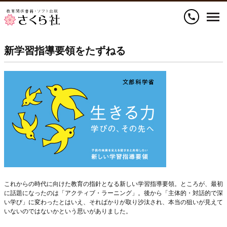
call
新学習指導要領をたずねる
これからの時代に向けた教育の指針となる新しい学習指導要領。ところが、最初
に話題になったのは「アクティブ・ラーニング」。後から「主体的・対話的で深
い学び」に変わったとはいえ、そればかりが取り沙汰され、本当の狙いが見えて
いないのではないかという思いがありました。