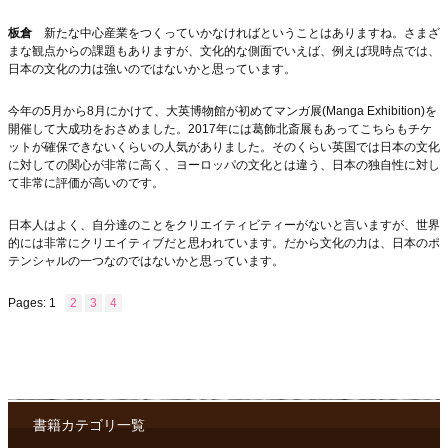
板倉
新たな中心産業をつくっていかなければということはありますね。さまざ
まな観点からの課題もありますが、文化的な側面でいえば、例えば現時点では、
日本の文化の力は強いのではないかと思っています。
今年の5月から8月にかけて、大英博物館が初めてマンガ展(Manga Exhibition)を
開催して大成功をおさめました。2017年には葛飾北斎展もあってこちらもチケ
ットが確保できないくらいの人気がありました。そのくらい英国では日本の文化
に対しての関心が非常に高く、ヨーロッパの文化とは違う、日本の独自性に対し
て非常に評価が高いのです。
日本人はよく、自分達のことをクリエイティビティーがないと言いますが、世界
的には非常にクリエイティブだと思われています。だから文化の力は、日本のポ
テンシャルの一つなのではないかと思っています。
Pages:
1
2
3
4
書籍カテゴリ一覧