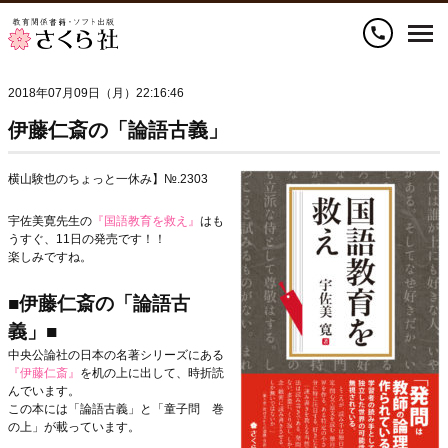
call
2018年07月09日（月）22:16:46
伊藤仁斎の「論語古義」
横山験也のちょっと一休み】№.2303
宇佐美寛先生の
『国語教育を救え』
はも
うすぐ、11日の発売です！！
楽しみですね。
■伊藤仁斎の「論語古
義」■
中央公論社の日本の名著シリーズにある
『伊藤仁斎』
を机の上に出して、時折読
んでいます。
この本には「論語古義」と「童子問 巻
の上」が載っています。