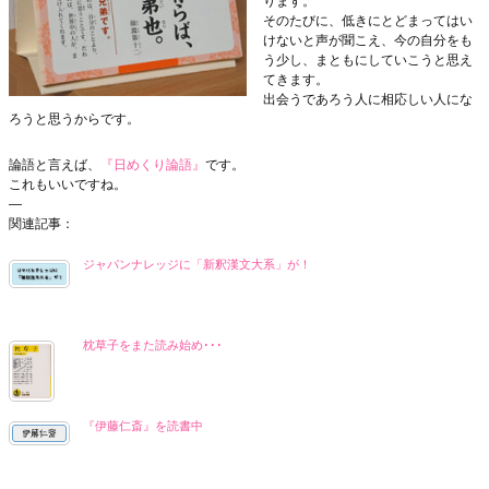
ります。
そのたびに、低きにとどまってはい
けないと声が聞こえ、今の自分をも
う少し、まともにしていこうと思え
てきます。
出会うであろう人に相応しい人にな
ろうと思うからです。
論語と言えば、
『日めくり論語』
です。
これもいいですね。
—
関連記事：
ジャパンナレッジに「新釈漢文大系」が！
枕草子をまた読み始め･･･
『伊藤仁斎』を読書中