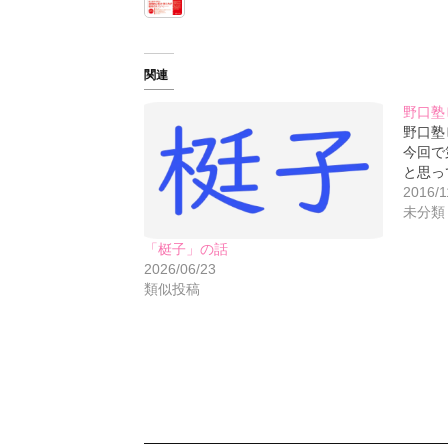
関連
野口塾
野口塾
今回で
と思っ
2016/1
未分類
「梃子」の話
2026/06/23
類似投稿