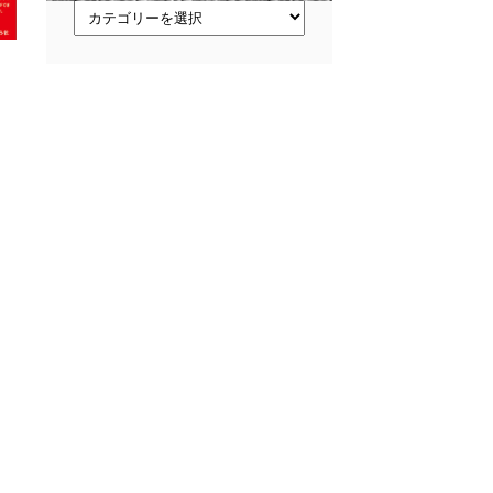
ト
ピ
ッ
ク
ス