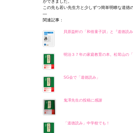
ができました。
この先も若い先生方と少しずつ簡単明瞭な道徳
—
関連記事：
貝原益軒の「和俗童子訓」と『道徳読み
明治３７年の家庭教育の本。松茸山の「
SG会で「道徳読み」
鬼澤先生の投稿に感謝
「道徳読み」中学校でも！