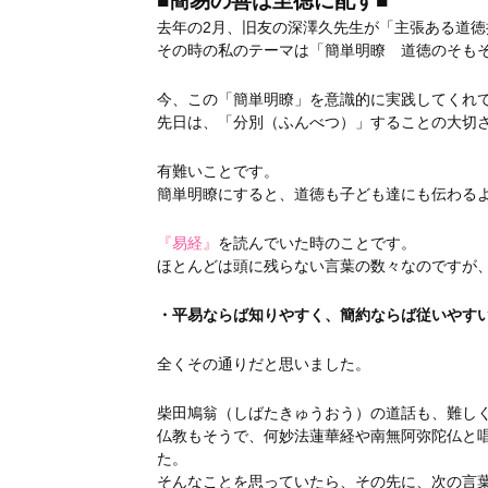
■簡易の善は至徳に配す■
去年の2月、旧友の深澤久先生が「主張ある道
その時の私のテーマは「簡単明瞭 道徳のそも
今、この「簡単明瞭」を意識的に実践してくれ
先日は、「分別（ふんべつ）」することの大切
有難いことです。
簡単明瞭にすると、道徳も子ども達にも伝わる
『易経』
を読んでいた時のことです。
ほとんどは頭に残らない言葉の数々なのですが
・平易ならば知りやすく、簡約ならば従いやす
全くその通りだと思いました。
柴田鳩翁（しばたきゅうおう）の道話も、難し
仏教もそうで、何妙法蓮華経や南無阿弥陀仏と
た。
そんなことを思っていたら、その先に、次の言