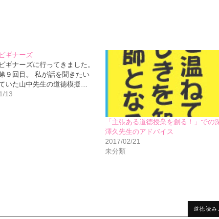
ビギナーズ
ビギナーズに行ってきました。
第９回目。 私が話を聞きたい
ていた山中先生の道徳模擬…
1/13
「主張ある道徳授業を創る！」での
澤久先生のアドバイス
2017/02/21
未分類
道徳読み