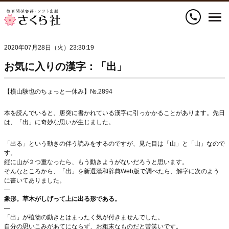
call
2020年07月28日（火）23:30:19
お気に入りの漢字：「出」
【横山験也のちょっと一休み】№.2894
本を読んでいると、唐突に書かれている漢字に引っかかることがあります。先日
は、「出」に奇妙な思いが生じました。
「出る」という動きの伴う読みをするのですが、見た目は「山」と「山」なので
す。
縦に山が２つ重なったら、もう動きようがないだろうと思います。
そんなところから、「出」を新選漢和辞典Web版で調べたら、解字に次のよう
に書いてありました。
—
象形。草木がしげって上に出る形である。
—
「出」が植物の動きとはまったく気が付きませんでした。
自分の思いこみがあてにならず、お粗末なものだと苦笑いです。