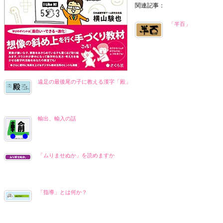
関連記事：
「半百」
遠足の最後尾の子に教える漢字「殿」
輸出、輸入の話
「ムりませぬか」を読めますか
「指導」とは何か？