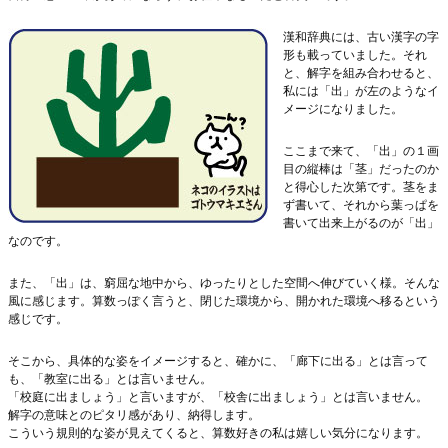
漢和辞典には、古い漢字の字
形も載っていました。それ
と、解字を組み合わせると、
私には「出」が左のようなイ
メージになりました。
ここまで来て、「出」の１画
目の縦棒は「茎」だったのか
と得心した次第です。茎をま
ず書いて、それから葉っぱを
書いて出来上がるのが「出」
なのです。
また、「出」は、窮屈な地中から、ゆったりとした空間へ伸びていく様。そんな
風に感じます。算数っぽく言うと、閉じた環境から、開かれた環境へ移るという
感じです。
そこから、具体的な姿をイメージすると、確かに、「廊下に出る」とは言って
も、「教室に出る」とは言いません。
「校庭に出ましょう」と言いますが、「校舎に出ましょう」とは言いません。
解字の意味とのピタリ感があり、納得します。
こういう規則的な姿が見えてくると、算数好きの私は嬉しい気分になります。