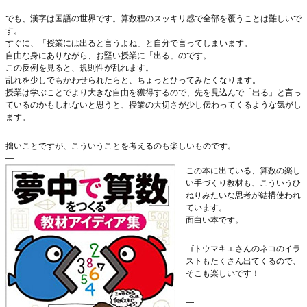
でも、漢字は国語の世界です。算数程のスッキリ感で全部を覆うことは難しいで
す。
すぐに、「授業には出ると言うよね」と自分で言ってしまいます。
自由な身にありながら、お堅い授業に「出る」のです。
この反例を見ると、規則性が乱れます。
乱れを少しでもかわせられたらと、ちょっとひってみたくなります。
授業は学ぶことでより大きな自由を獲得するので、先を見込んで「出る」と言っ
ているのかもしれないと思うと、授業の大切さが少し伝わってくるような気がし
ます。
拙いことですが、こういうことを考えるのも楽しいものです。
—
この本に出ている、算数の楽し
い手づくり教材も、こういうひ
ねりみたいな思考が結構使われ
ています。
面白い本です。
ゴトウマキエさんのネコのイラ
ストもたくさん出てくるので、
そこも楽しいです！
—