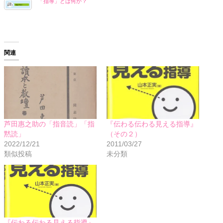
「指導」とは何か？
関連
芦田惠之助の「指音読」「指
『伝わる伝わる見える指導』
黙読」
（その２）
2022/12/21
2011/03/27
類似投稿
未分類
『伝わる伝わる見える指導』