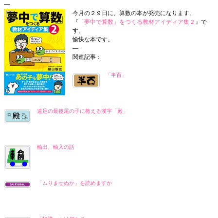
—
今月の
２９日に、算数の本が発売になります。
『
「夢中で算数」をつくる教材アイディア集２
』で
す。
愉快な本です。
—
関連記事：
「半百」
遠足の最後尾の子に教える漢字「殿」
輸出、輸入の話
「ムりませぬか」を読めますか