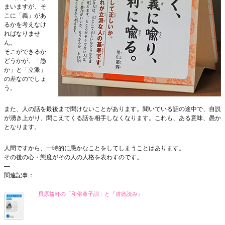
まいますが、そ
こに「義」があ
るかを考えなけ
ればなりませ
ん。
そこができるか
どうかが、「愚
か」と「立派」
の差なのでしょ
う。
また、人の話を最後まで聞けないことがあります。聞いている話の途中で、自説
が湧き上がり、聞こえてくる話を相手しなくなります。これも、ある意味、愚か
となります。
人間ですから、一時的に愚かなことをしてしまうことはあります。
その後の心・態度がその人の人格を表わすのです。
—
関連記事：
貝原益軒の「和俗童子訓」と『道徳読み』