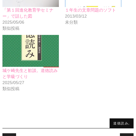
「第１回進化教育学セミナ
１年生の文章問題のソフト
ー」で話した図
2013/03/12
2025/05/06
未分類
類似投稿
城ケ崎先生と歓談。道徳読み
と学級づくり
2025/05/27
類似投稿
道徳読み,
Post navigation