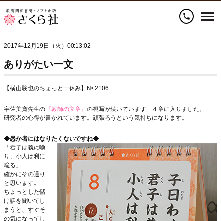
call
2017年12月19日（火）00:13:02
ありがたい一文
【横山験也のちょっと一休み】№.2106
宇佐美寛先生の
『教師の文章』
の視写が続いています。４章に入りました。
研究者の心得が書かれています。頑張ろうという気持ちになります。
◆愚か者にはなりたくないですね◆
「君子は義に喩
り、小人は利に
喩る」
確かにその通り
と思います。
ちょっとした儲
け話を聞いてし
まうと、すぐそ
の気になってし