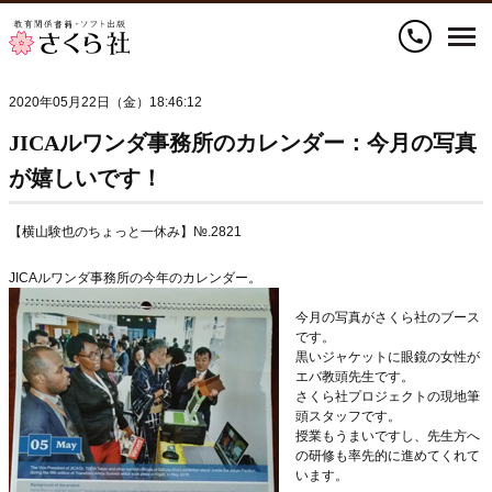
call
2020年05月22日（金）18:46:12
JICAルワンダ事務所のカレンダー：今月の写真
が嬉しいです！
【横山験也のちょっと一休み】№.2821
JICAルワンダ事務所の今年のカレンダー。
今月の写真がさくら社のブース
です。
黒いジャケットに眼鏡の女性が
エバ教頭先生です。
さくら社プロジェクトの現地筆
頭スタッフです。
授業もうまいですし、先生方へ
の研修も率先的に進めてくれて
います。