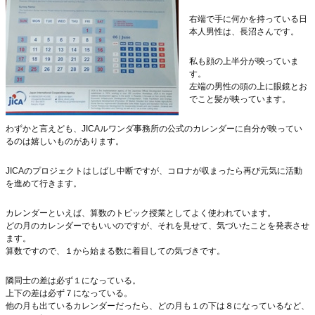
右端で手に何かを持っている日
本人男性は、長沼さんです。
私も顔の上半分が映っていま
す。
左端の男性の頭の上に眼鏡とお
でこと髪が映っています。
わずかと言えども、JICAルワンダ事務所の公式のカレンダーに自分が映ってい
るのは嬉しいものがあります。
JICAのプロジェクトはしばし中断ですが、コロナが収まったら再び元気に活動
を進めて行きます。
カレンダーといえば、算数のトピック授業としてよく使われています。
どの月のカレンダーでもいいのですが、それを見せて、気づいたことを発表させ
ます。
算数ですので、１から始まる数に着目しての気づきです。
隣同士の差は必ず１になっている。
上下の差は必ず７になっている。
他の月も出ているカレンダーだったら、どの月も１の下は８になっているなど、