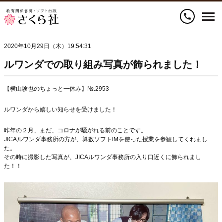
call
2020年10月29日（木）19:54:31
ルワンダでの取り組み写真が飾られました！
【横山験也のちょっと一休み】№.2953
ルワンダから嬉しい知らせを受けました！
昨年の２月、まだ、コロナが騒がれる前のことです。
JICAルワンダ事務所の方が、算数ソフトIMを使った授業を参観してくれまし
た。
その時に撮影した写真が、JICAルワンダ事務所の入り口近くに飾られまし
た！！