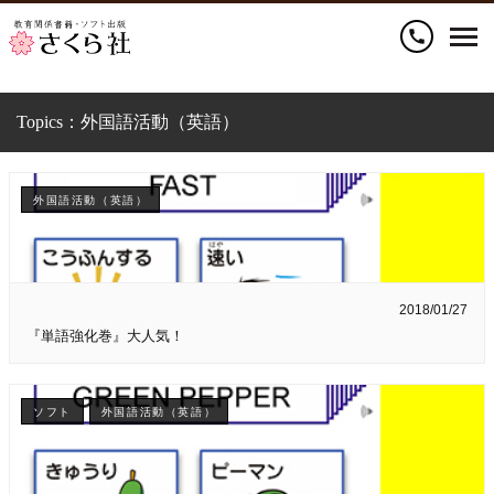
call
Topics：
外国語活動（英語）
外国語活動（英語）
2018/01/27
『単語強化巻』大人気！
ソフト
外国語活動（英語）