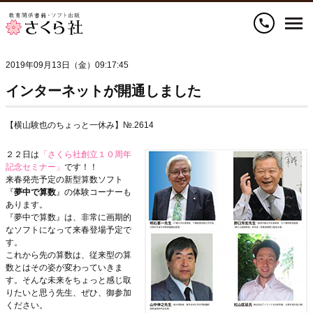
call
2019年09月13日（金）09:17:45
インターネットが開通しました
【横山験也のちょっと一休み】№.2614
２２日は
「さくら社創立１０周年
記念セミナー」
です！！
来春発売予定の新型算数ソフト
『
夢中で算数
』の体験コーナーも
あります。
『夢中で算数』は、非常に画期的
なソフトになって来春登場予定で
す。
これから先の算数は、従来型の算
数とはその姿が変わっていきま
す。そんな未来をちょっと感じ取
りたいと思う先生、ぜひ、御参加
ください。