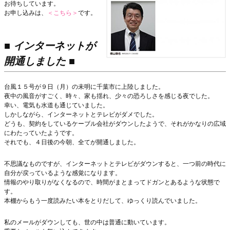
お待ちしています。
お申し込みは、
＜こちら＞
です。
■ インターネットが
開通しました ■
台風１５号が９日（月）の未明に千葉市に上陸しました。
夜中の風音がすごく、時々、家も揺れ、少々の恐ろしさを感じる夜でした。
幸い、電気も水道も通じていました。
しかしながら、インターネットとテレビがダメでした。
どうも、契約をしているケーブル会社がダウンしたようで、それがかなりの広域
にわたっていたようです。
それでも、４日後の今朝、全てが開通しました。
不思議なものですが、インターネットとテレビがダウンすると、一つ前の時代に
自分が戻っているような感覚になります。
情報のやり取りがなくなるので、時間がまとまってドガンとあるような状態で
す。
本棚からもう一度読みたい本をとりだして、ゆっくり読んでいました。
私のメールがダウンしても、世の中は普通に動いています。