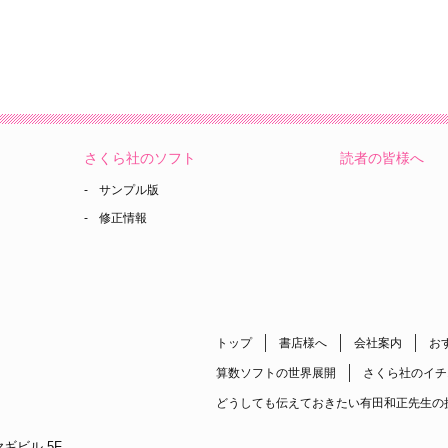
さくら社のソフト
読者の皆様へ
サンプル版
修正情報
トップ
書店様へ
会社案内
お
算数ソフトの世界展開
さくら社のイチ
どうしても伝えておきたい有田和正先生の
ギビル 5F