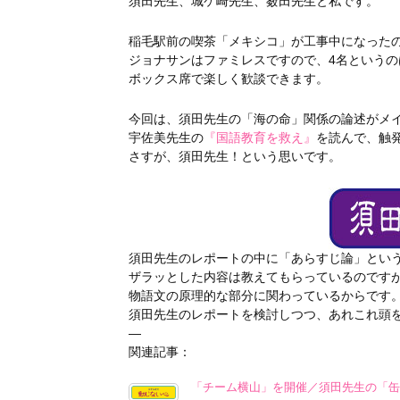
須田先生、城ケ崎先生、薮田先生と私です。
稲毛駅前の喫茶「メキシコ」が工事中になった
ジョナサンはファミレスですので、4名というの
ボックス席で楽しく歓談できます。
今回は、須田先生の「海の命」関係の論述がメ
宇佐美先生の
『国語教育を救え』
を読んで、触
さすが、須田先生！という思いです。
須田先生のレポートの中に「あらすじ論」とい
ザラッとした内容は教えてもらっているのです
物語文の原理的な部分に関わっているからです
須田先生のレポートを検討しつつ、あれこれ頭
—
関連記事：
「チーム横山」を開催／須田先生の「缶