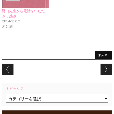
野口先生から電話をいただ
き，感激
2014/11/12
未分類
未分類,
Post navigation
トピックス
ト
ピ
ッ
ク