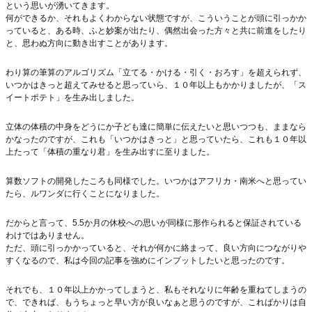
という思いが湧いてきます。
何ができるか、それもよくわからない状態ですが、こういうことが頭に引っかか
っていると、ある時、ふと妙案が出たり、偶然出会った方々と共に前進をしたり
と、思わぬ方向に動き出すことがあります。
わり算の筆算のアルゴリズム「立てる・かける・引く・おろす」を超えられず、
いつかはきっと超えてみせると思っていら、１０年以上もかかりましたが、「ス
イートポテト」を生み出しました。
立体の体積の中身をどうにか子ども達に簡単に伝えたいと思いつつも、ままなら
かなったのですが、これも「いつかはきっと」と思っていたら、これも１０年以
上たって「体積の重なり君」を生み出すに至りました。
算数ソフトの開発したころも同様でした。いつかはアフリカ・南米へと思ってい
たら、ルワンダに行くことになりました。
だからと言って、5.5か月の休校への思いが同様に形作られると保証されている
わけではありません。
ただ、頭に引っかかっていると、それが何かに絡まって、良い方向につながりや
すくなるので、私は今回の記事を強めにインプットしたいと思ったのです。
それでも、１０年以上かかってしまうと、私もそれなりに年齢を重ねてしまうの
で、できれば、もうちょっと早い方が良いなぁと思うのですが、こればかりは自