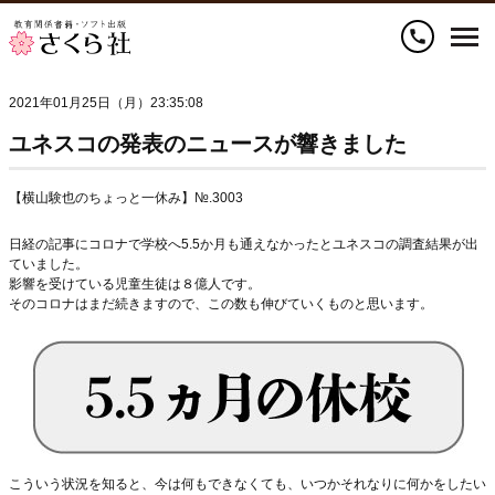
call
2021年01月25日（月）23:35:08
ユネスコの発表のニュースが響きました
【横山験也のちょっと一休み】№.3003
日経の記事にコロナで学校へ5.5か月も通えなかったとユネスコの調査結果が出
ていました。
影響を受けている児童生徒は８億人です。
そのコロナはまだ続きますので、この数も伸びていくものと思います。
こういう状況を知ると、今は何もできなくても、いつかそれなりに何かをしたい